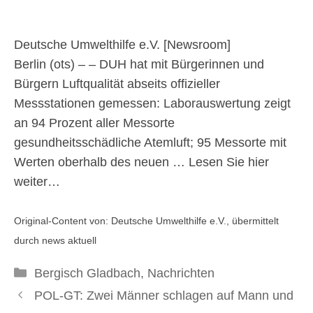
belegt
gesundheitsschädliche
Deutsche Umwelthilfe e.V. [
Newsroom
]
Berlin (ots) – – DUH hat mit Bürgerinnen und
Diesel-Abgaswerte in
Bürgern Luftqualität abseits offizieller
Messstationen gemessen: Laborauswertung zeigt
167 Städten
an 94 Prozent aller Messorte
gesundheitsschädliche Atemluft; 95 Messorte mit
4. Dezember 2025
Werten oberhalb des neuen …
Lesen Sie hier
weiter…
Original-Content von: Deutsche Umwelthilfe e.V., übermittelt
durch news aktuell
Kategorien
Bergisch Gladbach
,
Nachrichten
POL-GT: Zwei Männer schlagen auf Mann und