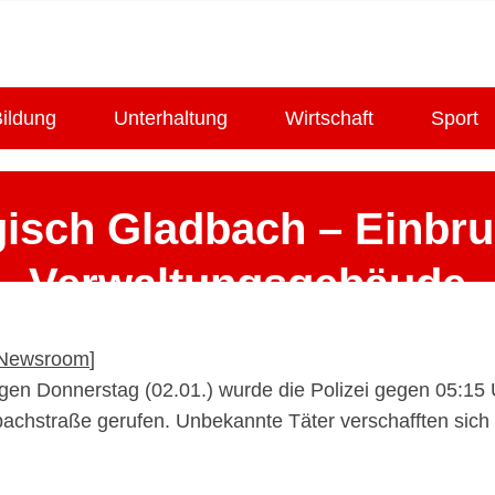
ildung
Unterhaltung
Wirtschaft
Sport
sch Gladbach – Einbru
Verwaltungsgebäude
3. Januar 2025
Newsroom
]
gen Donnerstag (02.01.) wurde die Polizei gegen 05:15 
achstraße gerufen. Unbekannte Täter verschafften sich 