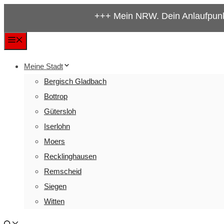
Zum
+++ Mein NRW. Dein Anlaufpunkt für alles 
Inhalt
springen
Menü
Meine Stadt
Bergisch Gladbach
Bottrop
Gütersloh
Iserlohn
Moers
Recklinghausen
Remscheid
Siegen
Witten