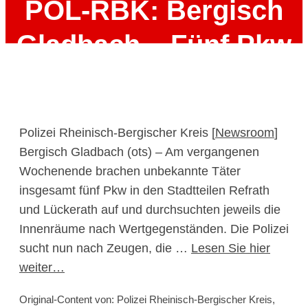
POL-RBK: Bergisch
Gladbach – Fünf Pkw
in Refrath und
Lückerath
Polizei Rheinisch-Bergischer Kreis [
Newsroom
]
aufgebrochen
Bergisch Gladbach (ots) – Am vergangenen
Wochenende brachen unbekannte Täter
insgesamt fünf Pkw in den Stadtteilen Refrath
22. Juni 2026
und Lückerath auf und durchsuchten jeweils die
Innenräume nach Wertgegenständen. Die Polizei
sucht nun nach Zeugen, die …
Lesen Sie hier
weiter…
Original-Content von: Polizei Rheinisch-Bergischer Kreis,