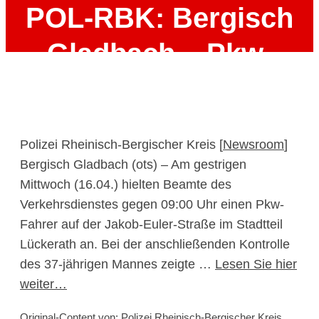
POL-RBK: Bergisch
Gladbach – Pkw-
Fahrer mit
gefälschtem
Polizei Rheinisch-Bergischer Kreis [
Newsroom
]
Führerschein und
Bergisch Gladbach (ots) – Am gestrigen
Mittwoch (16.04.) hielten Beamte des
unter Drogeneinfluss
Verkehrsdienstes gegen 09:00 Uhr einen Pkw-
unterwegs
Fahrer auf der Jakob-Euler-Straße im Stadtteil
Lückerath an. Bei der anschließenden Kontrolle
des 37-jährigen Mannes zeigte …
Lesen Sie hier
17. April 2025
weiter…
Original-Content von: Polizei Rheinisch-Bergischer Kreis,