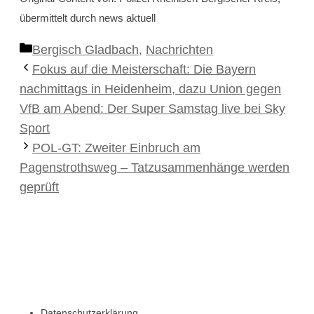
übermittelt durch news aktuell
Kategorien
Bergisch Gladbach
,
Nachrichten
Fokus auf die Meisterschaft: Die Bayern
nachmittags in Heidenheim, dazu Union gegen
VfB am Abend: Der Super Samstag live bei Sky
Sport
POL-GT: Zweiter Einbruch am
Pagenstrothsweg – Tatzusammenhänge werden
geprüft
Datenschutzerklärung