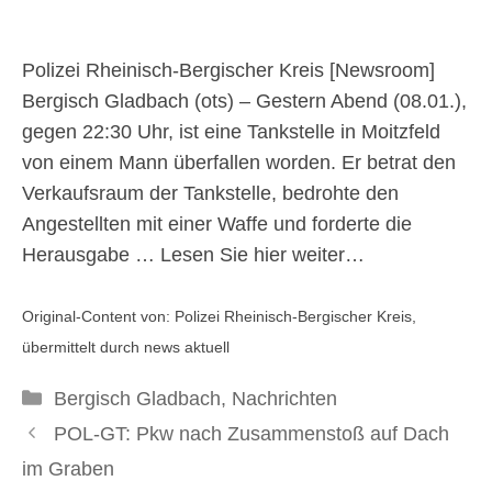
Rahmen der Fahndung
vorläufig festgenommen
Polizei Rheinisch-Bergischer Kreis [
Newsroom
]
Bergisch Gladbach (ots) – Gestern Abend (08.01.),
gegen 22:30 Uhr, ist eine Tankstelle in Moitzfeld
9. Januar 2025
von einem Mann überfallen worden. Er betrat den
Verkaufsraum der Tankstelle, bedrohte den
Angestellten mit einer Waffe und forderte die
Herausgabe …
Lesen Sie hier weiter…
Original-Content von: Polizei Rheinisch-Bergischer Kreis,
übermittelt durch news aktuell
Kategorien
Bergisch Gladbach
,
Nachrichten
POL-GT: Pkw nach Zusammenstoß auf Dach
im Graben