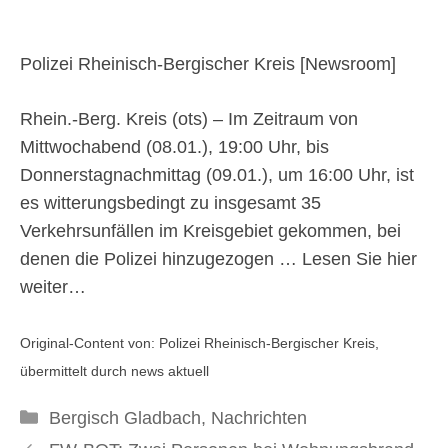
Verkehrsunfälle im
Kreisgebiet
Polizei Rheinisch-Bergischer Kreis [
Newsroom
]
Rhein.-Berg. Kreis (ots) – Im Zeitraum von
16. Januar 2025
Mittwochabend (08.01.), 19:00 Uhr, bis
Donnerstagnachmittag (09.01.), um 16:00 Uhr, ist
es witterungsbedingt zu insgesamt 35
Verkehrsunfällen im Kreisgebiet gekommen, bei
denen die Polizei hinzugezogen …
Lesen Sie hier
weiter…
Original-Content von: Polizei Rheinisch-Bergischer Kreis,
übermittelt durch news aktuell
Kategorien
Bergisch Gladbach
,
Nachrichten