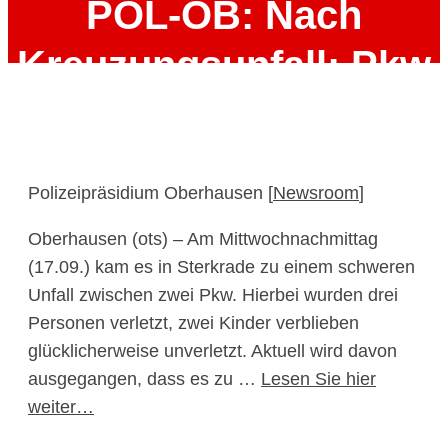
POL-OB: Nach
Kreuzungsunfall: Pkw
in Grünanlage – zwei
Kinder blieben
Polizeipräsidium Oberhausen [
Newsroom
]
unverletzt
Oberhausen (ots) – Am Mittwochnachmittag
(17.09.) kam es in Sterkrade zu einem schweren
18. September 2025
Unfall zwischen zwei Pkw. Hierbei wurden drei
Personen verletzt, zwei Kinder verblieben
glücklicherweise unverletzt. Aktuell wird davon
ausgegangen, dass es zu …
Lesen Sie hier
weiter…