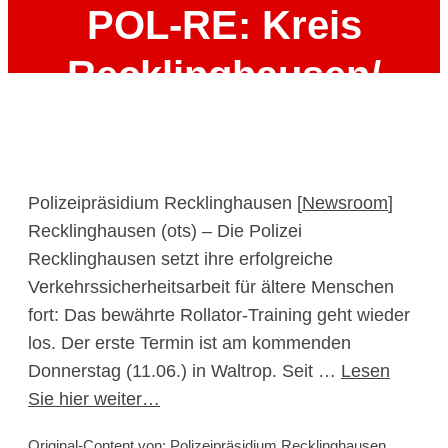
POL-RE: Kreis
Recklinghausen/
Bottrop: Rollator-
Training der Polizei
Polizeipräsidium Recklinghausen [
Newsroom
]
geht in die nächste
Recklinghausen (ots) – Die Polizei
Recklinghausen setzt ihre erfolgreiche
Runde
Verkehrssicherheitsarbeit für ältere Menschen
fort: Das bewährte Rollator-Training geht wieder
14. Juli 2026
los. Der erste Termin ist am kommenden
Donnerstag (11.06.) in Waltrop. Seit …
Lesen
Sie hier weiter…
Original-Content von: Polizeipräsidium Recklinghausen,