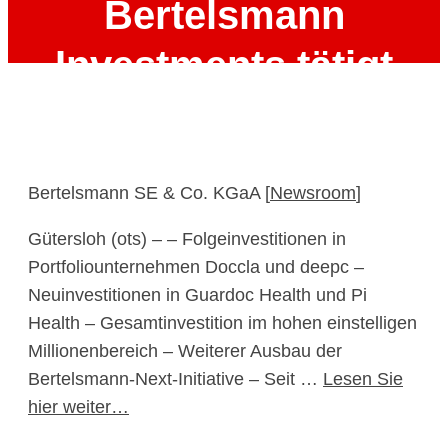
Bertelsmann
Investments tätigt
weitere Investitionen
im Wachstumsmarkt
Bertelsmann SE & Co. KGaA [
Newsroom
]
Digital Health
Gütersloh (ots) – – Folgeinvestitionen in
Portfoliounternehmen Doccla und deepc –
7. November 2024
Neuinvestitionen in Guardoc Health und Pi
Health – Gesamtinvestition im hohen einstelligen
Millionenbereich – Weiterer Ausbau der
Bertelsmann-Next-Initiative – Seit …
Lesen Sie
hier weiter…