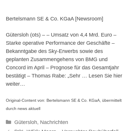
Umsatzwachstum im
ersten Quartal 2026
Bertelsmann SE & Co. KGaA [
Newsroom
]
Gütersloh (ots) – – Umsatz von 4,4 Mrd. Euro –
13. Mai 2026
Starke operative Performance der Geschäfte –
Bekanntgabe des Sky-Erwerbs sowie des
geplanten Zusammengehens von BMG und
Concord im April – Prognose für das Gesamtjahr
bestätigt – Thomas Rabe: „Sehr …
Lesen Sie hier
weiter…
Original-Content von: Bertelsmann SE & Co. KGaA, übermittelt
durch news aktuell
Kategorien
Gütersloh
,
Nachrichten