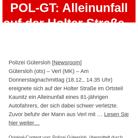
POL-GT: Alleinunfall
auf der Holter Straße –
81-Jähriger schwer
verletzt
Polizei Gütersloh [
Newsroom
]
Gütersloh (ots) – Verl (MK) – Am
19. Dezember 2025
Donnerstagnachmittag (18.12., 14.35 Uhr)
ereignete sich auf der Holter Straße im Ortsteil
Kaunitz ein Alleinunfall eines 81-jährigen
Autofahrers, der sich dabei schwer verletzte.
Zuvor befuhr der Mann aus Verl mit …
Lesen Sie
hier weiter…
Original-Content von: Polizei Gütersloh, übermittelt durch