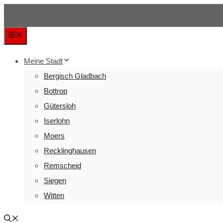
Zum
Inhalt
Menü
springen
Meine Stadt
Bergisch Gladbach
Bottrop
Gütersloh
Iserlohn
Moers
Recklinghausen
Remscheid
Siegen
Witten