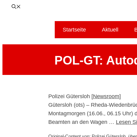
Startseite
Aktuell
B
POL-GT: Autod
Polizei Gütersloh [
Newsroom
]
Gütersloh (ots) – Rheda-Wiedenbrüc
Montagmorgen (16.06., 06.15 Uhr) di
Beamten an den Wagen …
Lesen Si
Original-Content von: Polizei Gütersloh, über