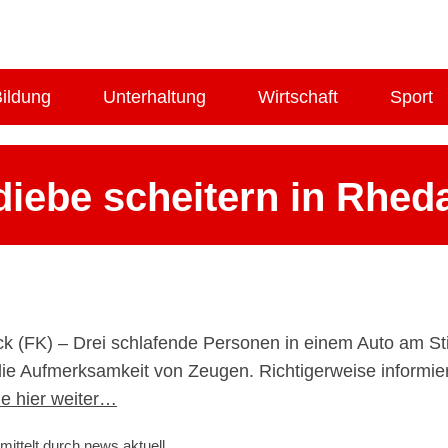
ildung
Unterhaltung
Wirtschaft
Sport
iebe scheitern in Rhe
17. Juni 2025
k (FK) – Drei schlafende Personen in einem Auto am S
e Aufmerksamkeit von Zeugen. Richtigerweise informierte
e hier weiter…
mittelt durch news aktuell