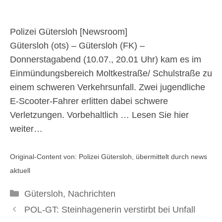
Zeugen
Polizei Gütersloh [
Newsroom
]
10. Juli 2025
Gütersloh (ots) – Gütersloh (FK) –
Donnerstagabend (10.07., 20.01 Uhr) kam es im
Einmündungsbereich Moltkestraße/ Schulstraße zu
einem schweren Verkehrsunfall. Zwei jugendliche
E-Scooter-Fahrer erlitten dabei schwere
Verletzungen. Vorbehaltlich …
Lesen Sie hier
weiter…
Original-Content von: Polizei Gütersloh, übermittelt durch news
aktuell
Kategorien
Gütersloh
,
Nachrichten
POL-GT: Steinhagenerin verstirbt bei Unfall