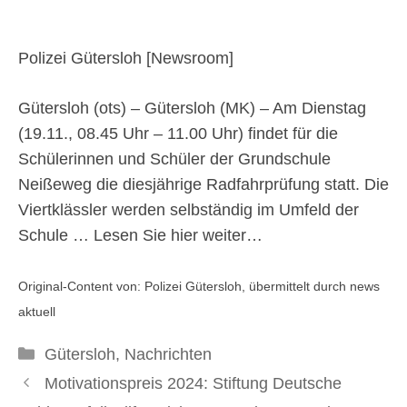
18. November 2024
Polizei Gütersloh [
Newsroom
]
Gütersloh (ots) – Gütersloh (MK) – Am Dienstag
(19.11., 08.45 Uhr – 11.00 Uhr) findet für die
Schülerinnen und Schüler der Grundschule
Neißeweg die diesjährige Radfahrprüfung statt. Die
Viertklässler werden selbständig im Umfeld der
Schule …
Lesen Sie hier weiter…
Original-Content von: Polizei Gütersloh, übermittelt durch news
aktuell
Kategorien
Gütersloh
,
Nachrichten
Motivationspreis 2024: Stiftung Deutsche