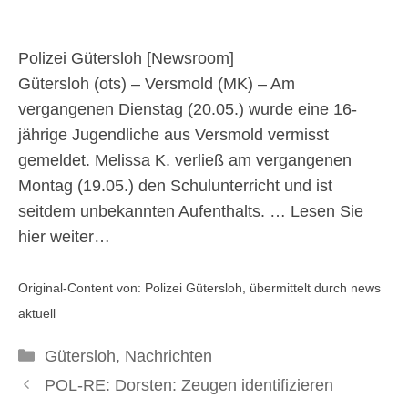
Jährigen
Polizei Gütersloh [
Newsroom
]
26. Mai 2025
Gütersloh (ots) – Versmold (MK) – Am
vergangenen Dienstag (20.05.) wurde eine 16-
jährige Jugendliche aus Versmold vermisst
gemeldet. Melissa K. verließ am vergangenen
Montag (19.05.) den Schulunterricht und ist
seitdem unbekannten Aufenthalts. …
Lesen Sie
hier weiter…
Original-Content von: Polizei Gütersloh, übermittelt durch news
aktuell
Kategorien
Gütersloh
,
Nachrichten
POL-RE: Dorsten: Zeugen identifizieren