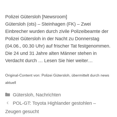
auf frischer Tat fest
Polizei Gütersloh [
Newsroom
]
5. Juni 2026
Gütersloh (ots) – Steinhagen (FK) – Zwei
Einbrecher wurden durch zivile Polizeibeamte der
Polizei Gütersloh in der Nacht zu Donnerstag
(04.06., 00.30 Uhr) auf frischer Tat festgenommen.
Die 24 und 31 Jahre alten Männer stehen in
Verdacht durch …
Lesen Sie hier weiter…
Original-Content von: Polizei Gütersloh, übermittelt durch news
aktuell
Kategorien
Gütersloh
,
Nachrichten
POL-GT: Toyota Highlander gestohlen –
Zeugen gesucht