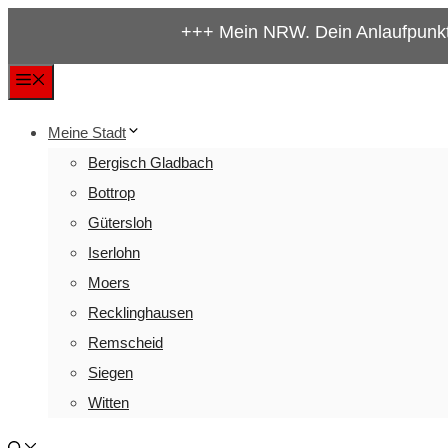
Zum
+++ Mein NRW. Dein Anlaufpunkt für alles w
Inhalt
springen
Menü
Meine Stadt
Bergisch Gladbach
Bottrop
Gütersloh
Iserlohn
Moers
Recklinghausen
Remscheid
Siegen
Witten