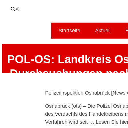
Startseite
Aktuell
B
POL-OS: Landkreis Os
Durchsuchungen nach
Pressemitteilung vo
Polizeiinspektion Osnabrück [
Newsr
Osnabrück (ots) – Die Polizei Osn
des Verdachts des Handeltreibens m
Verfahren wird seit …
Lesen Sie hie