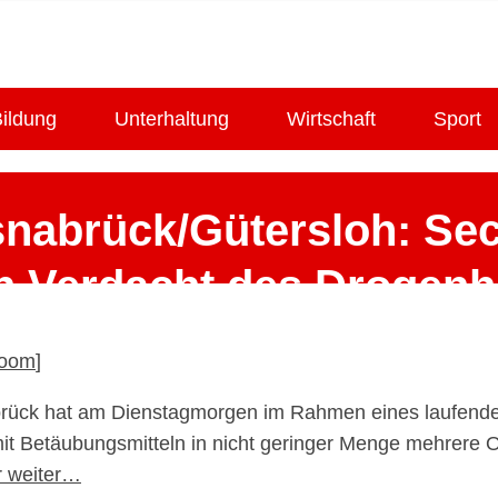
ildung
Unterhaltung
Wirtschaft
Sport
nabrück/Gütersloh: Sec
 Verdacht des Drogen
n Polizei und Staatsan
oom
]
abrück hat am Dienstagmorgen im Rahmen eines laufend
4. Dezember 2025
it Betäubungsmitteln in nicht geringer Menge mehrere 
r weiter…