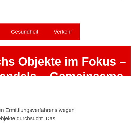
Gesundheit
Verkehr
hs Objekte im Fokus –
handels – Gemeinsame
waltschaft Osnabrück
en Ermittlungsverfahrens wegen
Objekte durchsucht. Das