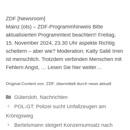
aspekte
ZDF [
Newsroom
]
12. November 2024
Mainz (ots) – ZDF-Programmhinweis Bitte
aktualisierten Programmtext beachten!! Freitag,
15. November 2024, 23.30 Uhr aspekte Richtig
scheitern – aber wie? Moderation: Katty Salié Irren
ist menschlich. Trotzdem verbinden Menschen mit
Fehlern Angst, …
Lesen Sie hier weiter…
Original-Content von: ZDF, übermittelt durch news aktuell
Kategorien
Gütersloh
,
Nachrichten
POL-GT: Polizei sucht Unfallzeugen am
Krönigsweg
Bertelsmann steigert Konzernumsatz nach