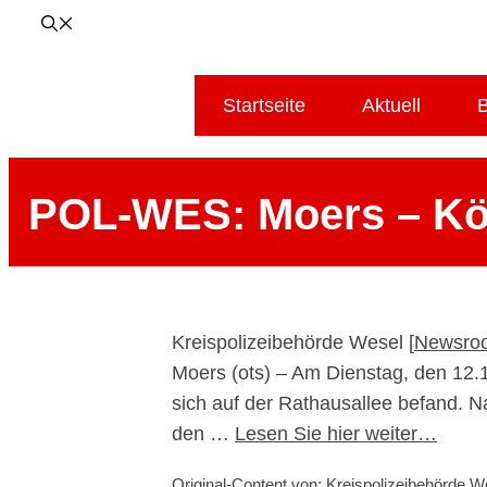
Startseite
Aktuell
B
POL-WES: Moers – Kör
Kreispolizeibehörde Wesel [
Newsro
Moers (ots) – Am Dienstag, den 12.
sich auf der Rathausallee befand. 
den …
Lesen Sie hier weiter…
Original-Content von: Kreispolizeibehörde We