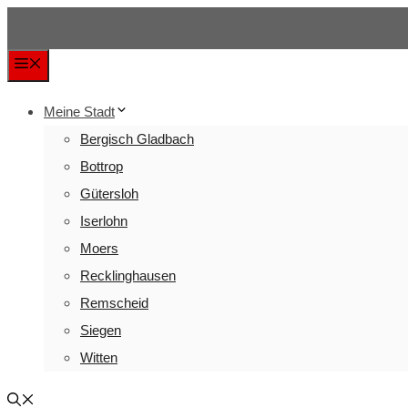
Zum
Inhalt
Menü
springen
Meine Stadt
Bergisch Gladbach
Bottrop
Gütersloh
Iserlohn
Moers
Recklinghausen
Remscheid
Siegen
Witten