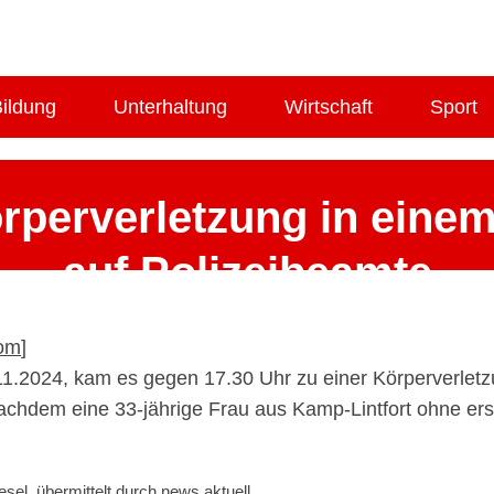
ildung
Unterhaltung
Wirtschaft
Sport
perverletzung in einem 
auf Polizeibeamte
13. November 2024
om
]
11.2024, kam es gegen 17.30 Uhr zu einer Körperverletz
Nachdem eine 33-jährige Frau aus Kamp-Lintfort ohne er
sel, übermittelt durch news aktuell