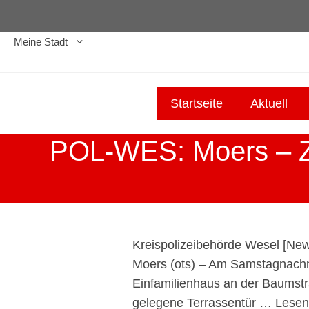
Zum
Inhalt
Meine Stadt
springen
Startseite
Aktuell
POL-WES: Moers – Ze
Kreispolizeibehörde Wesel [
New
Moers (ots) – Am Samstagnachmit
Einfamilienhaus an der Baumstr
gelegene Terrassentür …
Lesen