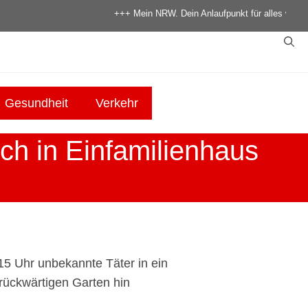
+++ Mein NRW. Dein Anlaufpunkt für alles was in NRW 
Gesundheit
Verkehr
h in Einfamilienhaus
15 Uhr unbekannte Täter in ein
rückwärtigen Garten hin