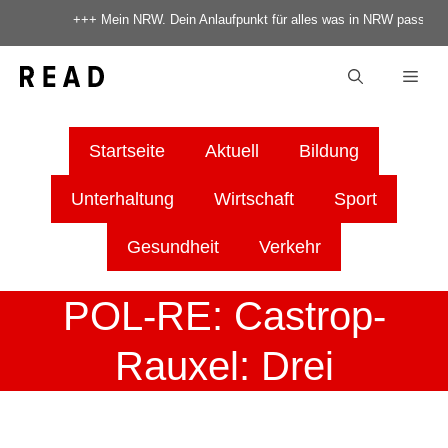
Zum
+++ Mein NRW. Dein Anlaufpunkt für alles was in NRW passiert +
Inhalt
springen
Men
Startseite
Aktuell
Bildung
Unterhaltung
Wirtschaft
Sport
Gesundheit
Verkehr
POL-RE: Castrop-
Rauxel: Drei
Festnahmen nach