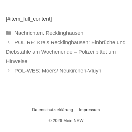
18. Mai 2026
[#item_full_content]
Kategorien
Nachrichten
,
Recklinghausen
POL-RE: Kreis Recklinghausen: Einbrüche und
Diebstähle am Wochenende – Polizei bittet um
Hinweise
POL-WES: Moers/ Neukirchen-Vluyn
Datenschutzerklärung
Impressum
© 2026 Mein NRW