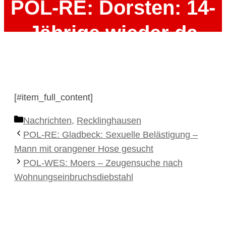
POL-RE: Dorsten: 14-
Jährige wieder da
3. Januar 2025
[#item_full_content]
Kategorien
Nachrichten
,
Recklinghausen
POL-RE: Gladbeck: Sexuelle Belästigung –
Mann mit orangener Hose gesucht
POL-WES: Moers – Zeugensuche nach
Wohnungseinbruchsdiebstahl