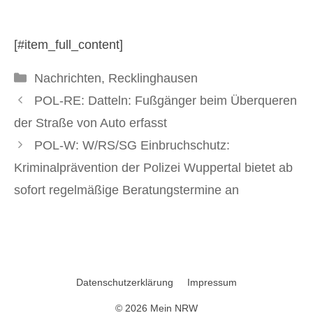
8. Januar 2025
[#item_full_content]
Kategorien
Nachrichten
,
Recklinghausen
POL-RE: Datteln: Fußgänger beim Überqueren
der Straße von Auto erfasst
POL-W: W/RS/SG Einbruchschutz:
Kriminalprävention der Polizei Wuppertal bietet ab
sofort regelmäßige Beratungstermine an
Datenschutzerklärung
Impressum
© 2026 Mein NRW