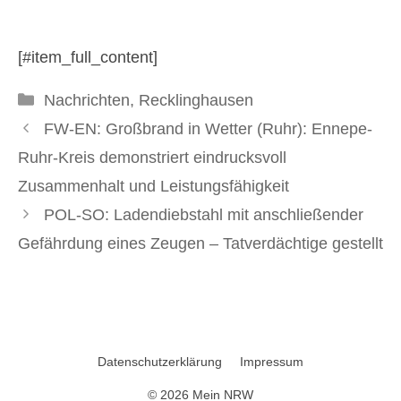
Fahndung beendet
[#item_full_content]
8. Juni 2026
Kategorien
Nachrichten
,
Recklinghausen
FW-EN: Großbrand in Wetter (Ruhr): Ennepe-
Ruhr-Kreis demonstriert eindrucksvoll
Zusammenhalt und Leistungsfähigkeit
POL-SO: Ladendiebstahl mit anschließender
Gefährdung eines Zeugen – Tatverdächtige gestellt
Datenschutzerklärung
Impressum
© 2026 Mein NRW