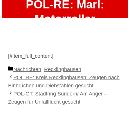
POL-RE: Marl:
Motorroller
abgebrannt – Zeugen
gesucht – Korrektur
[#item_full_content]
Tatzeit!
Kategorien
Nachrichten
,
Recklinghausen
POL-RE: Kreis Recklinghausen: Zeugen nach
22. Juni 2026
Einbrüchen und Diebstählen gesucht
POL-GT: Stadtring Sundern/ Am Anger –
Zeugen für Unfallflucht gesucht