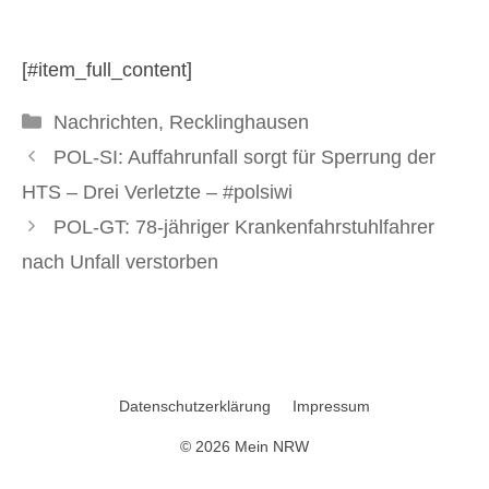
3. September 2025
[#item_full_content]
Kategorien
Nachrichten
,
Recklinghausen
POL-SI: Auffahrunfall sorgt für Sperrung der
HTS – Drei Verletzte – #polsiwi
POL-GT: 78-jähriger Krankenfahrstuhlfahrer
nach Unfall verstorben
Datenschutzerklärung
Impressum
© 2026 Mein NRW