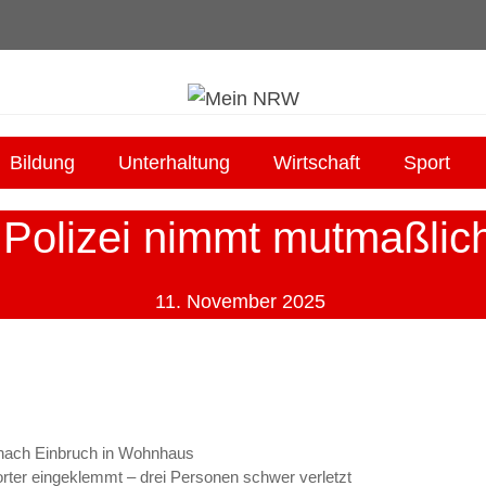
Bildung
Unterhaltung
Wirtschaft
Sport
Polizei nimmt mutmaßlic
11. November 2025
ach Einbruch in Wohnhaus
ter eingeklemmt – drei Personen schwer verletzt