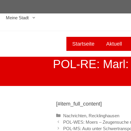
Zum
Inhalt
Meine Stadt
springen
Startseite
Aktuell
POL-RE: Marl: 
[#item_full_content]
Kategorien
Nachrichten
,
Recklinghausen
POL-WES: Moers – Zeugensuche n
POL-MS: Auto unter Schwertranspor