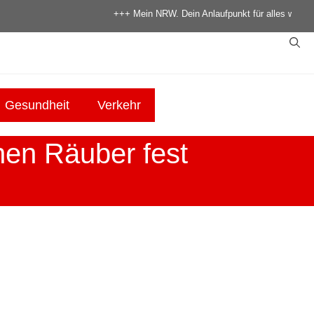
+++ Mein NRW. Dein Anlaufpunkt für alles was in NRW p
Gesundheit
Verkehr
hen Räuber fest