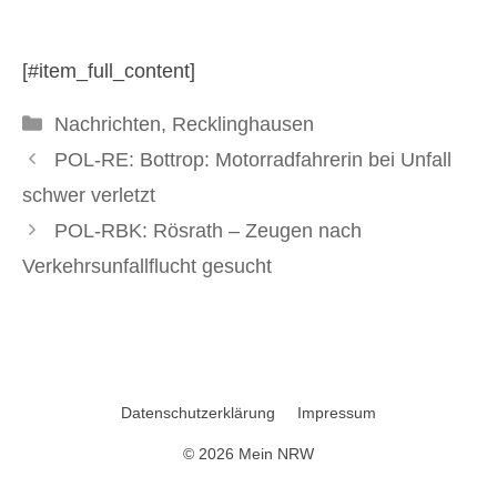
ehemaligem
Zechengelände
[#item_full_content]
Kategorien
Nachrichten
,
Recklinghausen
10. Juni 2026
POL-RE: Bottrop: Motorradfahrerin bei Unfall
schwer verletzt
POL-RBK: Rösrath – Zeugen nach
Verkehrsunfallflucht gesucht
Datenschutzerklärung
Impressum
© 2026 Mein NRW