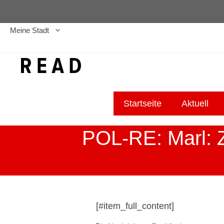
Zum
Inhalt
Meine Stadt
springen
Startseite
Aktuell
POL-RE: Marl: 
[#item_full_content]