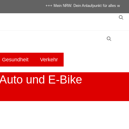
+++ Mein NRW. Dein Anlaufpunkt für alles was in NRW pa
Gesundheit
Verkehr
Auto und E-Bike