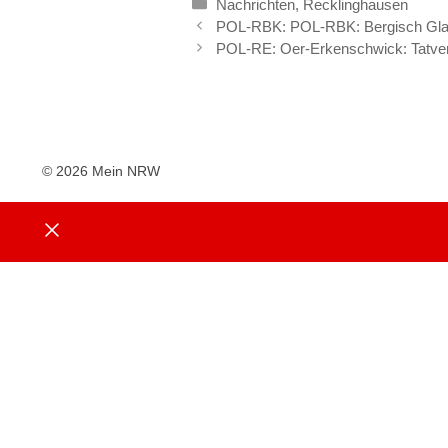
Kategorien
Nachrichten
,
Recklinghausen
POL-RBK: POL-RBK: Bergisch Glad
POL-RE: Oer-Erkenschwick: Tatverd
© 2026 Mein NRW
Close