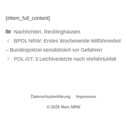
Trödelmarkt festgestellt
[#item_full_content]
18. November 2024
Kategorien
Nachrichten
,
Recklinghausen
BPOL NRW: Erstes Wochenende Mitführverbot
– Bundespolizei sensibilisiert vor Gefahren
POL-GT: 3 Leichtverletzte nach Vorfahrtunfall
Datenschutzerklärung
Impressum
© 2026 Mein NRW