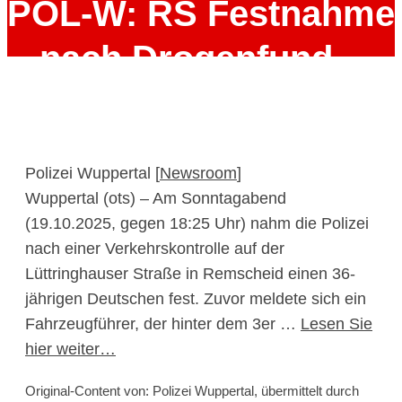
POL-W: RS Festnahme
nach Drogenfund –
Gemeinsame
Presseerklärung von
Polizei Wuppertal [
Newsroom
]
Staatsanwaltschaft
Wuppertal (ots) – Am Sonntagabend
(19.10.2025, gegen 18:25 Uhr) nahm die Polizei
und Polizei Wuppertal
nach einer Verkehrskontrolle auf der
Lüttringhauser Straße in Remscheid einen 36-
21. Oktober 2025
jährigen Deutschen fest. Zuvor meldete sich ein
Fahrzeugführer, der hinter dem 3er …
Lesen Sie
hier weiter…
Original-Content von: Polizei Wuppertal, übermittelt durch