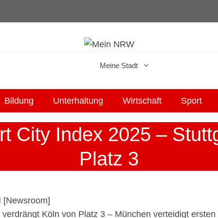
Meine Stadt
Bildung
Unterhaltung
Wirtschaft
Sport
t City Index 2025 – Stutt
Platz 3
17. September 2025
 [
Newsroom
]
t verdrängt Köln von Platz 3 – München verteidigt ersten