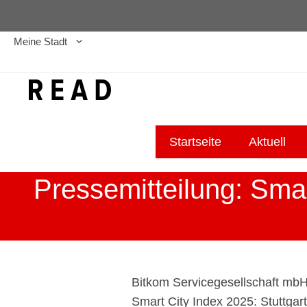
Zum
Inhalt
Meine Stadt
springen
Startseite
Aktuell
Pressemitteilung: Smar
Bitkom Servicegesellschaft mbH
Smart City Index 2025: Stuttgar