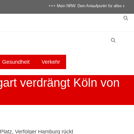
+++ Mein NRW. Dein Anlaufpunkt für alles was in NRW p
Gesundheit
Verkehr
gart verdrängt Köln von
 Platz, Verfolger Hamburg rückt