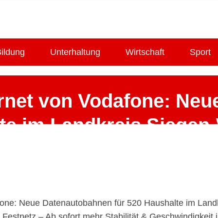
ildung
Unterhaltung
Wirtschaft
Sport
ernet von Vodafone: Ne
te im Landkreis Siegen-
15. Januar 2025
afone: Neue Datenautobahnen für 520 Haushalte im Landk
 Festnetz – Ab sofort mehr Stabilität & Geschwindigkeit