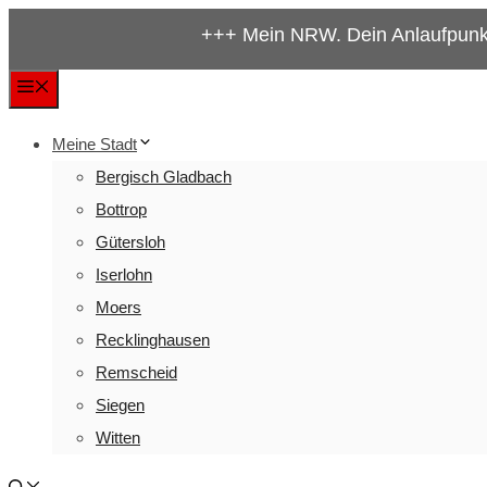
Zum
+++ Mein NRW. Dein Anlaufpunkt für alles w
Inhalt
springen
Menü
Meine Stadt
Bergisch Gladbach
Bottrop
Gütersloh
Iserlohn
Moers
Recklinghausen
Remscheid
Siegen
Witten