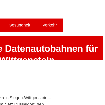
Gesundheit
Verkehr
ue Datenautobahnen für
Wittgenstein
reis Siegen-Wittgenstein –
 im Netz Düsseldorf, den