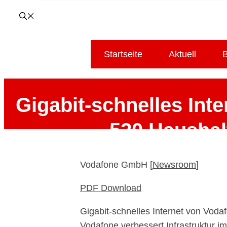
Startseite
Aktuell
B
Gigabit-schnelles Int
520 Haushal
Vodafone GmbH [
Newsroom
]
PDF Download
Gigabit-schnelles Internet von Vod
Vodafone verbessert Infrastruktur im