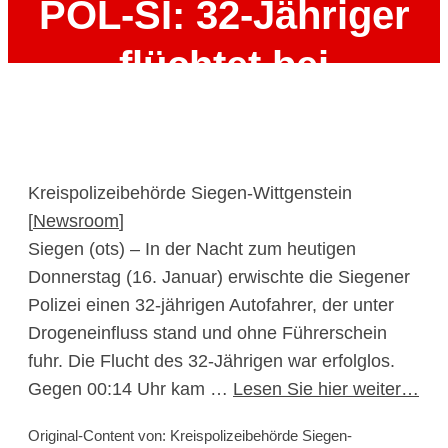
POL-SI: 32-Jähriger
flüchtet bei
Verkehrskontrolle –
Polizeibeamte stoppen
Kreispolizeibehörde Siegen-Wittgenstein
Fahrt unter
[
Newsroom
]
Siegen (ots) – In der Nacht zum heutigen
Drogeneinfluss und
Donnerstag (16. Januar) erwischte die Siegener
ohne Führerschein –
Polizei einen 32-jährigen Autofahrer, der unter
Drogeneinfluss stand und ohne Führerschein
#polsiwi
fuhr. Die Flucht des 32-Jährigen war erfolglos.
Gegen 00:14 Uhr kam …
Lesen Sie hier weiter…
16. Januar 2025
Original-Content von: Kreispolizeibehörde Siegen-