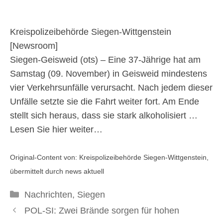
Verkehrsunfälle und
flüchtet anschließend –
Kreispolizeibehörde Siegen-Wittgenstein
[
Newsroom
]
#polsiwi
Siegen-Geisweid (ots) – Eine 37-Jährige hat am
Samstag (09. November) in Geisweid mindestens
vier Verkehrsunfälle verursacht. Nach jedem dieser
11. November 2024
Unfälle setzte sie die Fahrt weiter fort. Am Ende
stellt sich heraus, dass sie stark alkoholisiert …
Lesen Sie hier weiter…
Original-Content von: Kreispolizeibehörde Siegen-Wittgenstein,
übermittelt durch news aktuell
Kategorien
Nachrichten
,
Siegen
POL-SI: Zwei Brände sorgen für hohen