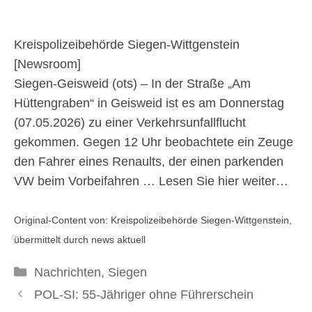
#polsiwi
Kreispolizeibehörde Siegen-Wittgenstein
8. Mai 2026
[
Newsroom
]
Siegen-Geisweid (ots) – In der Straße „Am
Hüttengraben“ in Geisweid ist es am Donnerstag
(07.05.2026) zu einer Verkehrsunfallflucht
gekommen. Gegen 12 Uhr beobachtete ein Zeuge
den Fahrer eines Renaults, der einen parkenden
VW beim Vorbeifahren …
Lesen Sie hier weiter…
Original-Content von: Kreispolizeibehörde Siegen-Wittgenstein,
übermittelt durch news aktuell
Kategorien
Nachrichten
,
Siegen
POL-SI: 55-Jähriger ohne Führerschein