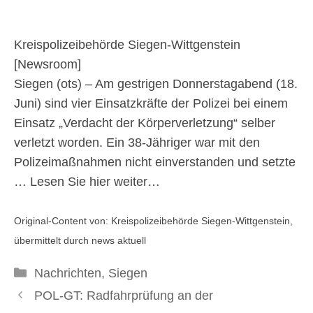
durch Pfefferspray -
polsiwi
Kreispolizeibehörde Siegen-Wittgenstein
[
Newsroom
]
Siegen (ots) – Am gestrigen Donnerstagabend (18.
19. Juni 2026
Juni) sind vier Einsatzkräfte der Polizei bei einem
Einsatz „Verdacht der Körperverletzung“ selber
verletzt worden. Ein 38-Jähriger war mit den
Polizeimaßnahmen nicht einverstanden und setzte
…
Lesen Sie hier weiter…
Original-Content von: Kreispolizeibehörde Siegen-Wittgenstein,
übermittelt durch news aktuell
Kategorien
Nachrichten
,
Siegen
POL-GT: Radfahrprüfung an der