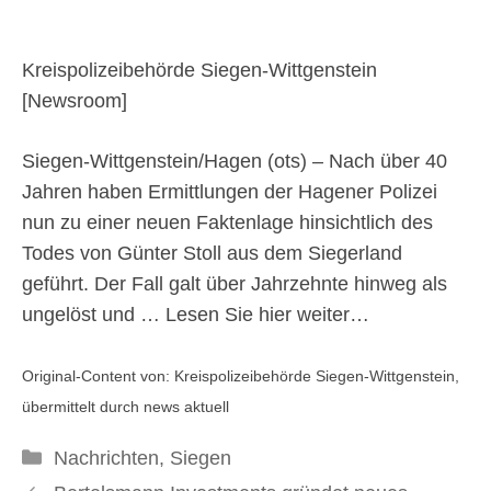
Hagen und Polizei
Hagen – Neue
Kreispolizeibehörde Siegen-Wittgenstein
[
Newsroom
]
Ermittlungen bringen
Siegen-Wittgenstein/Hagen (ots) – Nach über 40
Klarheit im YOGTZE-Fall
Jahren haben Ermittlungen der Hagener Polizei
nun zu einer neuen Faktenlage hinsichtlich des
– Verkehrsunfall als
Todes von Günter Stoll aus dem Siegerland
Todesursache von
geführt. Der Fall galt über Jahrzehnte hinweg als
ungelöst und …
Lesen Sie hier weiter…
Günter Stoll aus
Original-Content von: Kreispolizeibehörde Siegen-Wittgenstein,
Anzhausen
übermittelt durch news aktuell
Kategorien
Nachrichten
,
Siegen
3. April 2025