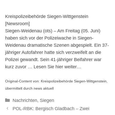
#polsiwi
Kreispolizeibehörde Siegen-Wittgenstein
8. Juni 2026
[
Newsroom
]
Siegen-Weidenau (ots) – Am Freitag (05. Juni)
haben sich vor der Polizeiwache in Siegen-
Weidenau dramatische Szenen abgespielt. Ein 37-
jähriger Autofahrer hatte sich verzweifelt an die
Polizei gewandt. Sein 41-jähriger Beifahrer war
kurz zuvor …
Lesen Sie hier weiter…
Original-Content von: Kreispolizeibehörde Siegen-Wittgenstein,
übermittelt durch news aktuell
Kategorien
Nachrichten
,
Siegen
POL-RBK: Bergisch Gladbach – Zwei