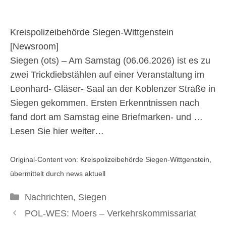
Polizei bittet um
Hinweise #polsiwi
Kreispolizeibehörde Siegen-Wittgenstein
[
Newsroom
]
Siegen (ots) – Am Samstag (06.06.2026) ist es zu
8. Juni 2026
zwei Trickdiebstählen auf einer Veranstaltung im
Leonhard- Gläser- Saal an der Koblenzer Straße in
Siegen gekommen. Ersten Erkenntnissen nach
fand dort am Samstag eine Briefmarken- und …
Lesen Sie hier weiter…
Original-Content von: Kreispolizeibehörde Siegen-Wittgenstein,
übermittelt durch news aktuell
Kategorien
Nachrichten
,
Siegen
POL-WES: Moers – Verkehrskommissariat