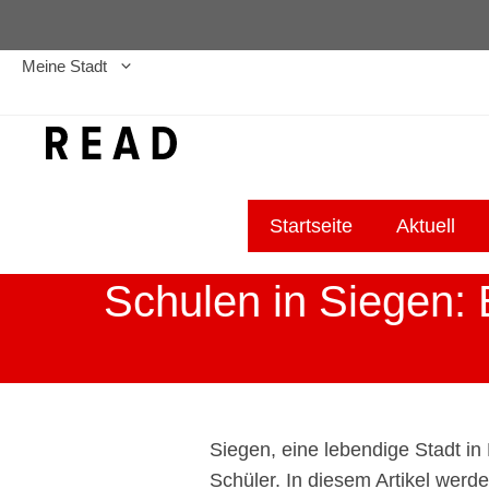
Zum
Inhalt
Meine Stadt
springen
Startseite
Aktuell
Schulen in Siegen: 
Siegen, eine lebendige Stadt in
Schüler. In diesem Artikel werd